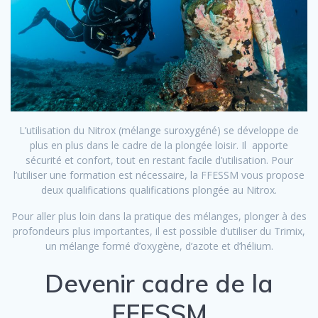
L’utilisation du Nitrox (mélange suroxygéné) se développe de
plus en plus dans le cadre de la plongée loisir. Il apporte
sécurité et confort, tout en restant facile d’utilisation. Pour
l’utiliser une formation est nécessaire, la FFESSM vous propose
deux qualifications qualifications plongée au Nitrox.
Pour aller plus loin dans la pratique des mélanges, plonger à des
profondeurs plus importantes, il est possible d’utiliser du Trimix,
un mélange formé d’oxygène, d’azote et d’hélium.
Devenir cadre de la
FFESSM