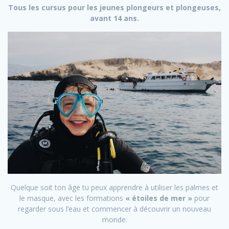
Tous les cursus pour les jeunes plongeurs et plongeuses,
avant 14 ans.
Quelque soit ton âge tu peux apprendre à utiliser les palmes et
le masque, avec les formations
« étoiles de mer »
pour
regarder sous l’eau et commencer à découvrir un nouveau
monde.