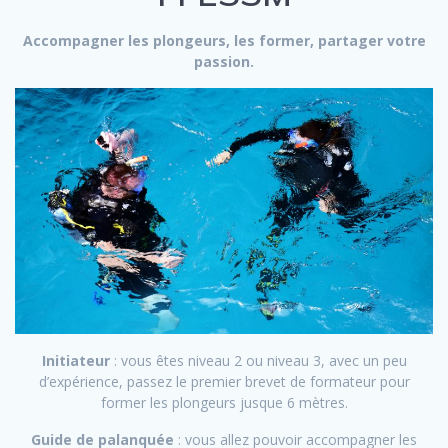
Accompagner les plongeurs, les former, partager votre
passion.
Initiateur
: vous êtes niveau 2 ou niveau 3, avec un peu
d’expérience, passez le premier brevet de formateur pour
former les plongeurs jusque 6 mètres.
Guide de palanquée
: vous allez pouvoir accompagner les